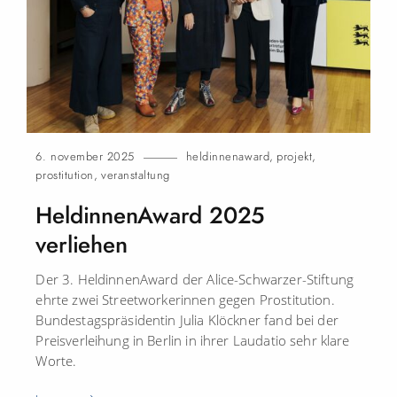
h
a
l
t
e
n
6. november 2025
heldinnenaward
,
projekt
,
prostitution
,
veranstaltung
HeldinnenAward 2025
verliehen
Der 3. HeldinnenAward der Alice-Schwarzer-Stiftung
ehrte zwei Streetworkerinnen gegen Prostitution.
Bundestagspräsidentin Julia Klöckner fand bei der
Preisverleihung in Berlin in ihrer Laudatio sehr klare
Worte.