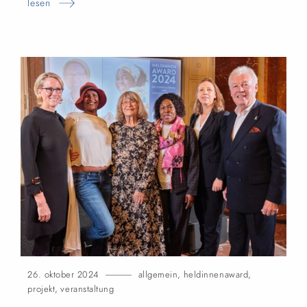
lesen
26. oktober 2024
allgemein
,
heldinnenaward
,
projekt
,
veranstaltung