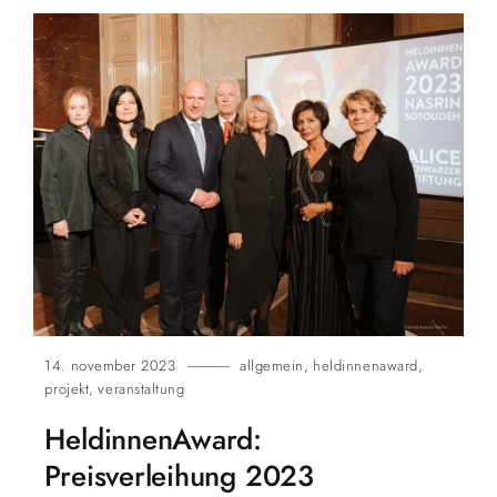
14. november 2023
allgemein
,
heldinnenaward
,
projekt
,
veranstaltung
HeldinnenAward:
Preisverleihung
2023