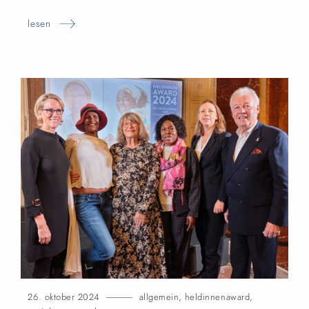
lesen
26. oktober 2024
allgemein
,
heldinnenaward
,