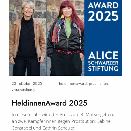
23. oktober 2025
heldinnenaward
,
prostitution
,
veranstaltung
HeldinnenAward
2025
In diesem Jahr wird der Preis zum 3. Mal vergeben,
an zwei Kämpferinnen gegen Prostitution: Sabine
Constabel und Cathrin Schauer.