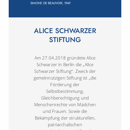
h
a
l
t
e
ALICE SCHWARZER
n
STIFTUNG
Am 27.04.2018 gründete Alice
Schwarzer in Berlin die „Alice
Schwarzer Stiftung“. Zweck der
gemeinnützigen Stiftung ist „die
Förderung der
Selbstbestimmung,
Gleichberechtigung und
Menschenrechte von Mädchen
und Frauen. Sowie die
Bekämpfung der strukturellen,
patriarchalischen